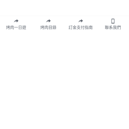
烤肉一日遊
烤肉目錄
訂金支付指南
聯系我們
店名:角樂園農場