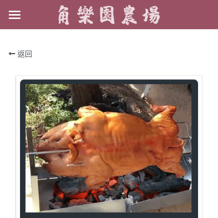
×
商品分類
烤肉一日遊
返回
所有商品分類
烤肉目錄
烤肉目錄
尾牙
交通指南
訂金支付指南
FACEBOOK
線上訂位