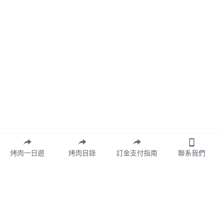
烤肉一日遊
烤肉目錄
訂金支付指南
聯系我們
店名:角樂園農場