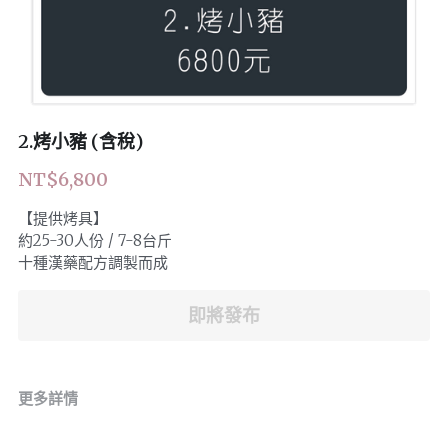
POWERED BY
2.烤小豬 (含稅)
NT$6,800
【提供烤具】
約25-30人份 / 7-8台斤
十種漢藥配方調製而成
即將發布
更多詳情